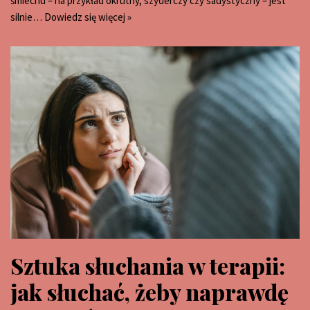
śmiechu – na przykład okrutny, szyderczy czy sadystyczny – jest
silnie…
Dowiedz się więcej »
Sztuka słuchania w terapii:
jak słuchać, żeby naprawdę