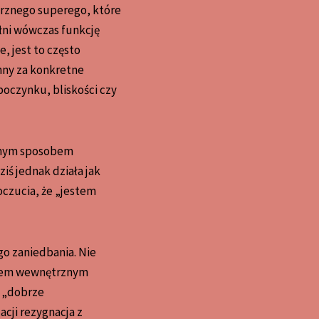
rznego superego, które
ełni wówczas funkcję
, jest to często
nny za konkretne
poczynku, bliskości czy
lonym sposobem
iś jednak działa jak
oczucia, że „jestem
o zaniedbania. Nie
atem wewnętrznym
ć „dobrze
cji rezygnacja z