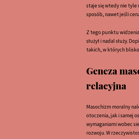
staje się wtedy nie tyl
sposób, nawet jeśli ceną
Z tego punktu widzenia
służył i nadal służy. D
takich, w których blisk
Geneza maso
relacyjna
Masochizm moralny nale
otoczenia, jak i samej 
wymaganiami wobec sieb
rozwoju. W rzeczywisto