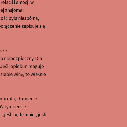
elacji i emocji w
iej znajome i
ość była niespójna,
ołączenie zapisuje się
wsze,
b niebezpieczny. Dla
. Jeśli opiekun reaguje
siebie winę, to właśnie
ontrola, tłumienie
 W tym sensie
jeśli będę mniej, jeśli