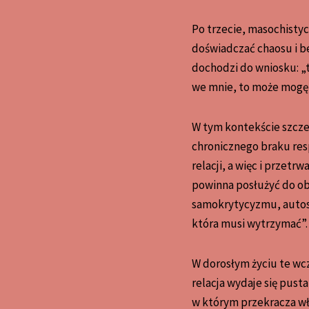
Po trzecie, masochistyc
doświadczać chaosu i be
dochodzi do wniosku: „t
we mnie, to może mogę s
W tym kontekście szczeg
chronicznego braku res
relacji, a więc i przetr
powinna posłużyć do ob
samokrytycyzmu, autosa
która musi wytrzymać”.
W dorosłym życiu te wcz
relacja wydaje się pus
w którym przekracza wł