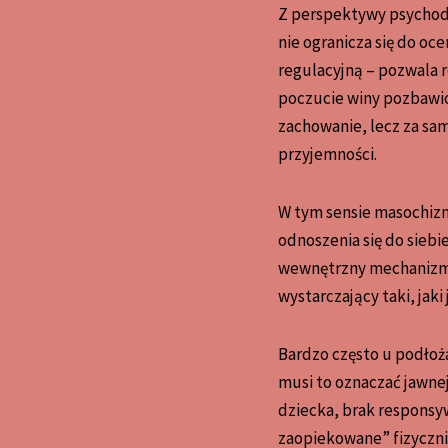
Z perspektywy psychod
nie ogranicza się do oc
regulacyjną – pozwala r
poczucie winy pozbawio
zachowanie, lecz za sam
przyjemności.
W tym sensie masochizm
odnoszenia się do siebie
wewnętrzny mechanizm ka
wystarczający taki, jaki
Bardzo często u podłoż
musi to oznaczać jawne
dziecka, brak responsy
zaopiekowane” fizycznie