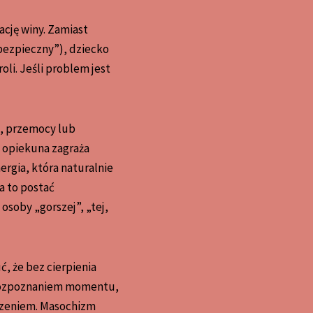
ację winy. Zamiast
 bezpieczny”), dziecko
li. Jeśli problem jest
a, przemocy lub
 opiekuna zagraża
ergia, która naturalnie
a to postać
soby „gorszej”, „tej,
, że bez cierpienia
z rozpoznaniem momentu,
czeniem. Masochizm