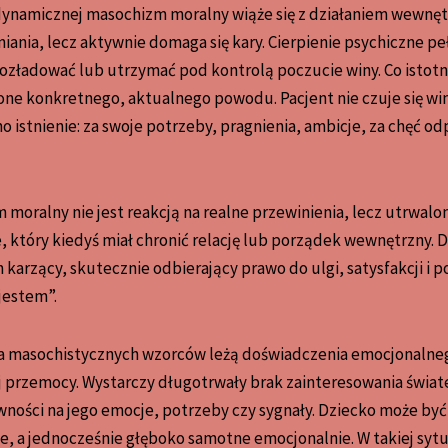
ynamicznej masochizm moralny wiąże się z działaniem wewnęt
eniania, lecz aktywnie domaga się kary. Cierpienie psychiczne p
ozładować lub utrzymać pod kontrolą poczucie winy. Co istotne
ne konkretnego, aktualnego powodu. Pacjent nie czuje się wi
o istnienie: za swoje potrzeby, pragnienia, ambicje, za chęć od
 moralny nie jest reakcją na realne przewinienia, lecz utrwa
, który kiedyś miał chronić relację lub porządek wewnętrzny. Dz
rzący, skutecznie odbierający prawo do ulgi, satysfakcji i p
 jestem”.
a masochistycznych wzorców leżą doświadczenia emocjonalneg
j przemocy. Wystarczy długotrwały brak zainteresowania świ
wności na jego emocje, potrzeby czy sygnały. Dziecko może by
, a jednocześnie głęboko samotne emocjonalnie. W takiej sytua