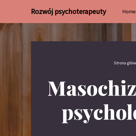
Rozwój psychoterapeuty
Home
Przejdź
do
treści
Strona głó
Masochiz
psychol