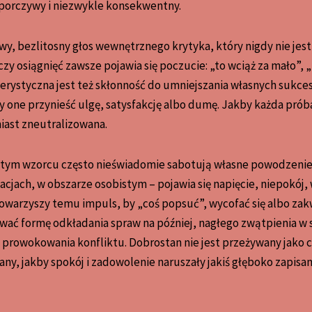
 uporczywy i niezwykle konsekwentny.
owy, bezlitosny głos wewnętrznego krytyka, który nigdy nie jes
czy osiągnięć zawsze pojawia się poczucie: „to wciąż za mało”, 
kterystyczna jest też skłonność do umniejszania własnych sukc
one przynieść ulgę, satysfakcję albo dumę. Jakby każda próba
iast zneutralizowana.
tym wzorcu często nieświadomie sabotują własne powodzenie. 
lacjach, w obszarze osobistym – pojawia się napięcie, niepokój
towarzyszy temu impuls, by „coś popsuć”, wycofać się albo zak
ać formę odkładania spraw na później, nagłego zwątpienia w s
 prowokowania konfliktu. Dobrostan nie jest przeżywany jako c
zany, jakby spokój i zadowolenie naruszały jakiś głęboko zapis