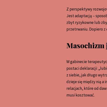
Z perspektywy rozwojowe
Jest adaptacją – sposob
zbyt ryzykowne lub zbyt
przetrwaniu. Dopiero z 
Masochizm ja
W gabinecie terapeutyc
postaci deklaracji: „lub
z siebie, jak długo wytr
dzieje się między nią a 
relacjach, które od da
musi kosztować.