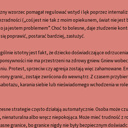
zny wzorzec pomagał regulować wstyd i lęk poprzez internaliz
zradności („coś jest nie tak z moim opiekunem, świat nie jest
o ja jestem problemem”. Choć to bolesne, daje złudzenie kontro
ię poprawić, postarać bardziej, zasłużyć.
ólnie istotny jest fakt, że dziecko doświadczające odrzuceni
ponsywności nie ma przestrzeni na zdrowy gniew. Gniew wobec
waniu. Protest, sprzeciw czy agresja zostają więc zahamowane. En
rony granic, zostaje zwrócona do wewnątrz. Z czasem przybier
botażu, karania siebie lub nieświadomego wchodzenia w role o
esne strategie często działają automatycznie. Osoba może czuć
ta, nienaturalna albo wręcz niepokojąca. Może mieć trudność 
asne granice, bo granice nigdy nie były bezpiecznym doświad