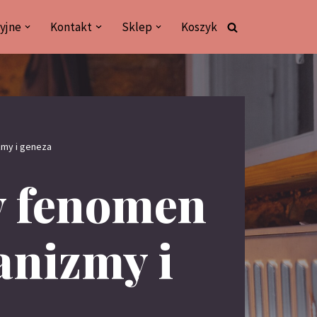
yjne
Kontakt
Sklep
Koszyk
zmy i geneza
y fenomen
anizmy i