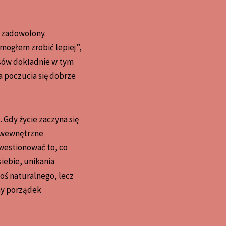
t zadowolony.
„mogłem zrobić lepiej”,
esów dokładnie w tym
 poczucia się dobrze
Gdy życie zaczyna się
, wewnętrzne
westionować to, co
iebie, unikania
oś naturalnego, lecz
any porządek