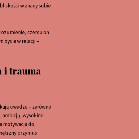
bliskości w znany sobie
 zrozumienie, czemu on
 bycia w relacji –
 i trauma
ykają uwadze – zarówno
ą, ambicją, wysokimi
na motywacja do
wnętrzny przymus