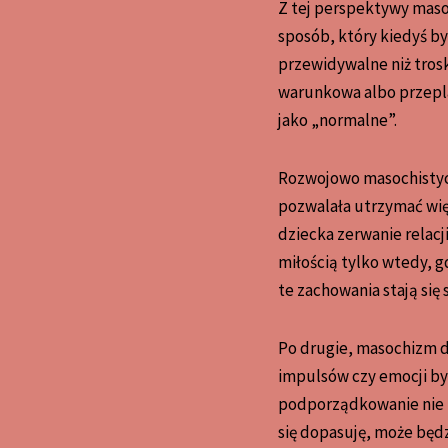
Z tej perspektywy masoc
sposób, który kiedyś by
przewidywalne niż trosk
warunkowa albo przeplat
jako „normalne”.
Rozwojowo masochistyczn
pozwalała utrzymać wię
dziecka zerwanie relacji
miłością tylko wtedy, g
te zachowania stają się
Po drugie, masochizm d
impulsów czy emocji był
podporządkowanie nie by
się dopasuję, może będz