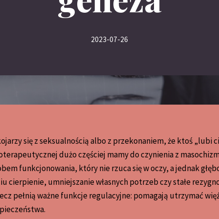
2023-07-26
ojarzy się z seksualnością albo z przekonaniem, że ktoś „lubi 
hoterapeutycznej dużo częściej mamy do czynienia z masochi
em funkcjonowania, który nie rzuca się w oczy, a jednak głębo
ciu cierpienie, umniejszanie własnych potrzeb czy stałe rezygno
ecz pełnią ważne funkcje regulacyjne: pomagają utrzymać więź,
pieczeństwa.