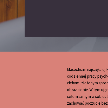
Masochizm najczęściej k
codziennej pracy psyc
cichym, złożonym sposob
obraz siebie. W tym uję
celem samym w sobie, l
zachować poczucie bez