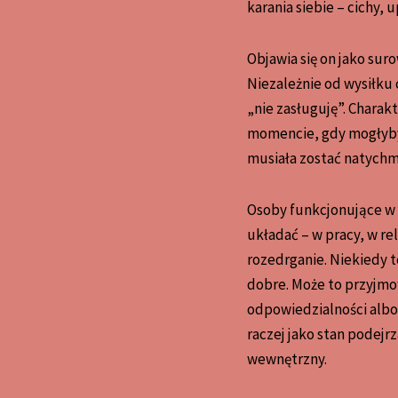
karania siebie – cichy,
Objawia się on jako sur
Niezależnie od wysiłku 
„nie zasługuję”. Chara
momencie, gdy mogłyby 
musiała zostać natychm
Osoby funkcjonujące w 
układać – w pracy, w re
rozedrganie. Niekiedy 
dobre. Może to przyjmow
odpowiedzialności albo
raczej jako stan podejr
wewnętrzny.