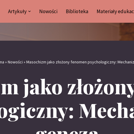
Artykuły
Nowości
Biblioteka
Materiały edukac
wna
»
Nowości
»
Masochizm jako złożony fenomen psychologiczny: Mechani
m jako złożon
ogiczny: Mech
geneza