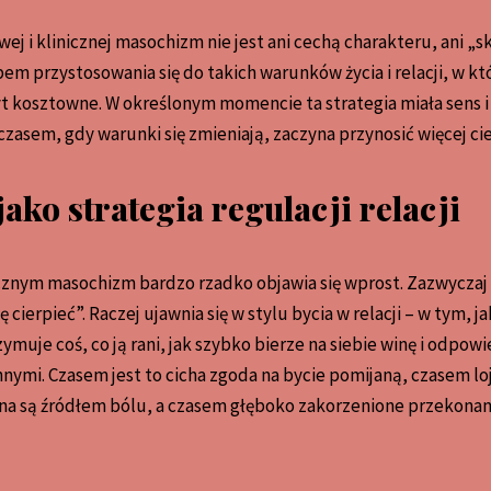
j i klinicznej masochizm nie jest ani cechą charakteru, ani „s
em przystosowania się do takich warunków życia i relacji, w kt
 kosztowne. W określonym momencie ta strategia miała sens i 
czasem, gdy warunki się zmieniają, zaczyna przynosić więcej cie
ko strategia regulacji relacji
znym masochizm bardzo rzadko objawia się wprost. Zazwyczaj 
ię cierpieć”. Raczej ujawnia się w stylu bycia w relacji – w tym, 
zymuje coś, co ją rani, jak szybko bierze na siebie winę i odpowi
innymi. Czasem jest to cicha zgoda na bycie pomijaną, czasem lo
wna są źródłem bólu, a czasem głęboko zakorzenione przekonani