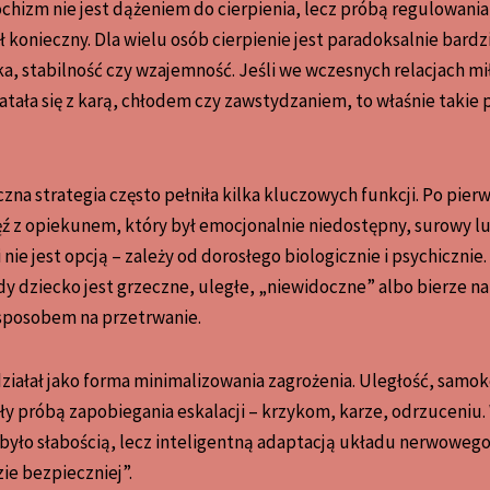
hizm nie jest dążeniem do cierpienia, lecz próbą regulowania r
ł konieczny. Dla wielu osób cierpienie jest paradoksalnie bardz
a, stabilność czy wzajemność. Jeśli we wczesnych relacjach mił
ała się z karą, chłodem czy zawstydzaniem, to właśnie takie p
a strategia często pełniła kilka kluczowych funkcji. Po pier
ź z opiekunem, który był emocjonalnie niedostępny, surowy lu
 nie jest opcją – zależy od dorosłego biologicznie i psychicznie
dy dziecko jest grzeczne, uległe, „niewidoczne” albo bierze na 
 sposobem na przetrwanie.
ziałał jako forma minimalizowania zagrożenia. Uległość, samok
y próbą zapobiegania eskalacji – krzykom, karze, odrzuceniu.
ło słabością, lecz inteligentną adaptacją układu nerwowego: „
ie bezpieczniej”.