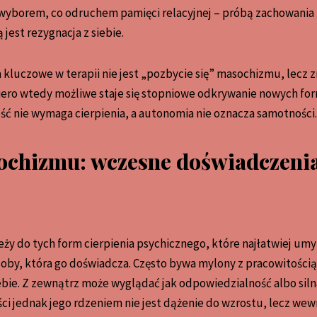
e wyborem, co odruchem pamięci relacyjnej – próbą zachowania 
 jest rezygnacja z siebie.
 kluczowe w terapii nie jest „pozbycie się” masochizmu, lecz
opiero wtedy możliwe staje się stopniowe odkrywanie nowych form
ość nie wymaga cierpienia, a autonomia nie oznacza samotności.
chizmu: wczesne doświadczenia
ży do tych form cierpienia psychicznego, które najłatwiej um
osoby, która go doświadcza. Często bywa mylony z pracowitości
ie. Z zewnątrz może wyglądać jak odpowiedzialność albo sil
ści jednak jego rdzeniem nie jest dążenie do wzrostu, lecz we