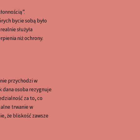
kłonnością”.
órych bycie sobą było
realnie służyła
rpienia niż ochrony.
nie przychodzi w
jak dana osoba rezygnuje
edzialność za to, co
jalne trwanie w
e, że bliskość zawsze