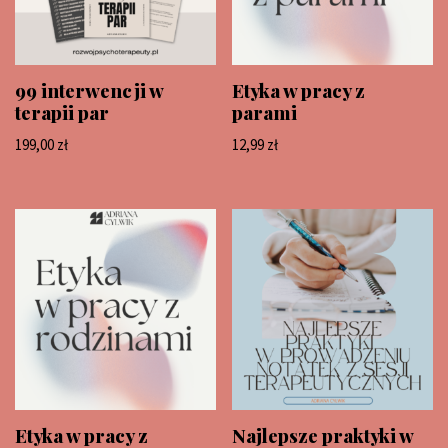
99 interwencji w
Etyka w pracy z
terapii par
parami
199,00
zł
12,99
zł
Etyka w pracy z
Najlepsze praktyki w