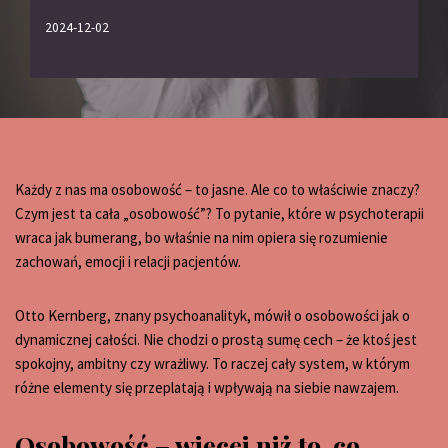
2024-12-02
Każdy z nas ma osobowość – to jasne. Ale co to właściwie znaczy?
Czym jest ta cała „osobowość”? To pytanie, które w psychoterapii
wraca jak bumerang, bo właśnie na nim opiera się rozumienie
zachowań, emocji i relacji pacjentów.
Otto Kernberg, znany psychoanalityk, mówił o osobowości jak o
dynamicznej całości. Nie chodzi o prostą sumę cech – że ktoś jest
spokojny, ambitny czy wrażliwy. To raczej cały system, w którym
różne elementy się przeplatają i wpływają na siebie nawzajem.
Osobowość – więcej niż to, co