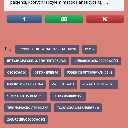
pacjenci, których leczyłem metodą analityczną, …
Tagi:
CZYNNIKI GENETYCZNE I ŚRODOWISKOWE
DSM-5
INTEGRACJA PODEJŚĆ TERAPEUTYCZNYCH
NEUROBIOLOGIA OSOBOWOŚCI
OSOBOWOŚĆ
OTTO KERNBERG
PODEJŚCIE PSYCHODYNAMICZNE
PSYCHOLOGIA KLINICZNA
PSYCHOTERAPIA
ROZWÓJ OSOBOWOŚCI
STRUKTURA OSOBOWOŚCI
TEORIA OSOBOWOŚCI
TERAPIA PSYCHODYNAMICZNA
TOŻSAMOŚĆ I JEJ ZABURZENIA
ZABURZENIA OSOBOWOŚCI