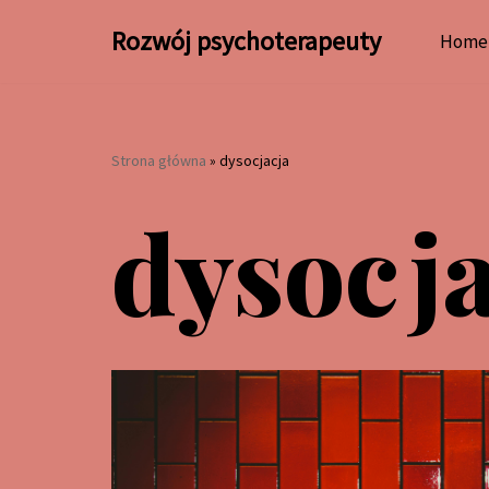
Rozwój psychoterapeuty
Home
Przejdź
do
treści
Strona główna
»
dysocjacja
dysocj