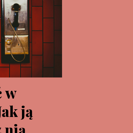
ć w
Jak ją
z nią