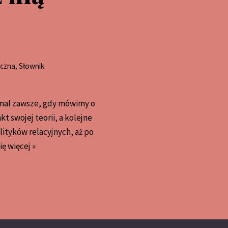
iczna
,
Słownik
emal zawsze, gdy mówimy o
kt swojej teorii, a kolejne
ityków relacyjnych, aż po
ę więcej »