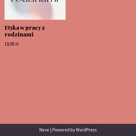
Etyka w pracy z
rodzinami
19,99
zł
Neve
| Powered by
WordPress