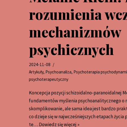
rozumienia wc
mechanizmów
psychicznych
2024-11-08
Artykuły
,
Psychoanaliza
,
Psychoterapia psychodynam
psychoterapeutyczny
Koncepcja pozycji schizoidalno-paranoidalnej Me
fundamentów myślenia psychoanalitycznego o 
skomplikowanie, ale sama idea jest bardzo pra
co dzieje się w najwcześniejszych etapach życia 
te…
Dowiedz się więcej »