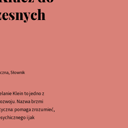
zesnych
iczna
,
Słownik
lanie Klein to jedno z
rozwoju. Nazwa brzmi
ktyczna: pomaga zrozumieć,
psychicznego i jak