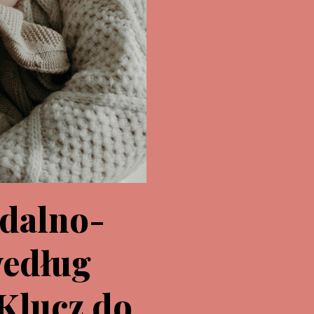
idalno-
według
 Klucz do