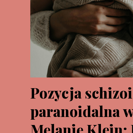
Pozycja schizo
paranoidalna 
Melanie Klein: