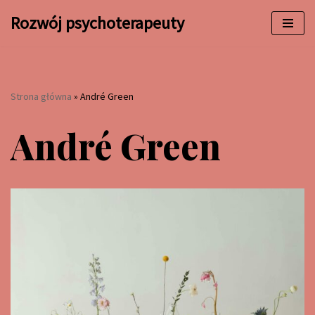
Rozwój psychoterapeuty
Przejdź
do
treści
Strona główna
»
André Green
André Green