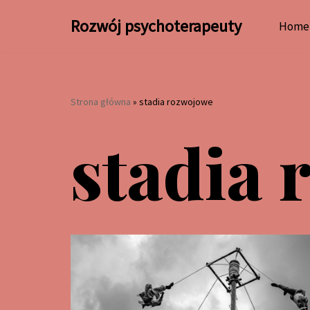
Rozwój psychoterapeuty
Home
Przejdź
do
treści
Strona główna
»
stadia rozwojowe
stadia