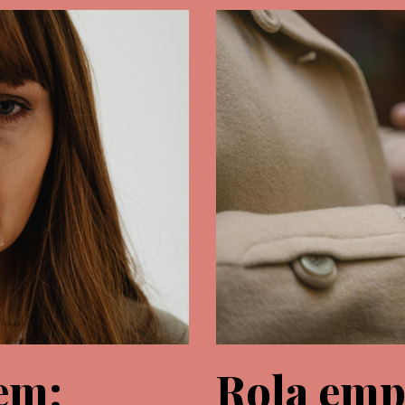
em:
Rola emp