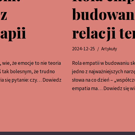
 z
budowani
apii
relacji t
2024-12-25
Artykuły
wie, że emocje to nie teoria
Rola empatii w budowaniu sk
ś tak bolesnym, że trudno
jedno z najważniejszych narz
ia się pytanie: czy…
Dowiedz
słowa na co dzień – „współczu
empatia ma…
Dowiedz się wi