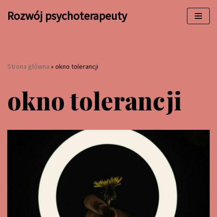
Rozwój psychoterapeuty
Przejdź
do
treści
Strona główna
»
okno tolerancji
okno tolerancji