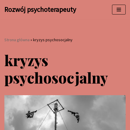
Rozwój psychoterapeuty
Przejdź
do
treści
Strona główna
»
kryzys psychosocjalny
kryzys
psychosocjalny