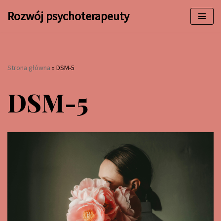
Rozwój psychoterapeuty
Przejdź
do
treści
Strona główna
»
DSM-5
DSM-5