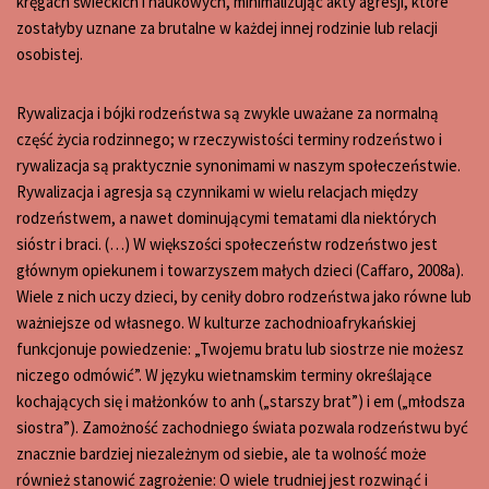
kręgach świeckich i naukowych, minimalizując akty agresji, które
zostałyby uznane za brutalne w każdej innej rodzinie lub relacji
osobistej.
Rywalizacja i bójki rodzeństwa są zwykle uważane za normalną
część życia rodzinnego; w rzeczywistości terminy rodzeństwo i
rywalizacja są praktycznie synonimami w naszym społeczeństwie.
Rywalizacja i agresja są czynnikami w wielu relacjach między
rodzeństwem, a nawet dominującymi tematami dla niektórych
sióstr i braci. (…) W większości społeczeństw rodzeństwo jest
głównym opiekunem i towarzyszem małych dzieci (Caffaro, 2008a).
Wiele z nich uczy dzieci, by ceniły dobro rodzeństwa jako równe lub
ważniejsze od własnego. W kulturze zachodnioafrykańskiej
funkcjonuje powiedzenie: „Twojemu bratu lub siostrze nie możesz
niczego odmówić”. W języku wietnamskim terminy określające
kochających się i małżonków to anh („starszy brat”) i em („młodsza
siostra”). Zamożność zachodniego świata pozwala rodzeństwu być
znacznie bardziej niezależnym od siebie, ale ta wolność może
również stanowić zagrożenie: O wiele trudniej jest rozwinąć i