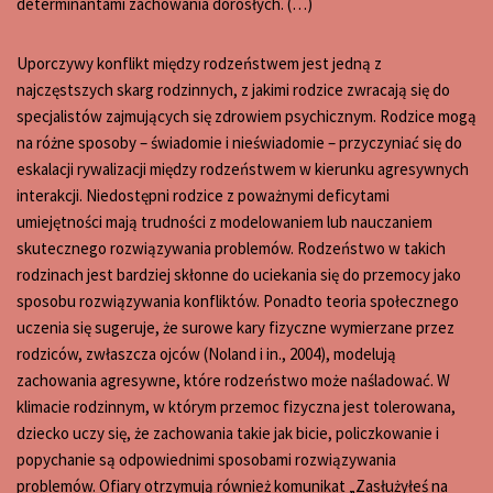
determinantami zachowania dorosłych. (…)
Uporczywy konflikt między rodzeństwem jest jedną z
najczęstszych skarg rodzinnych, z jakimi rodzice zwracają się do
specjalistów zajmujących się zdrowiem psychicznym. Rodzice mogą
na różne sposoby – świadomie i nieświadomie – przyczyniać się do
eskalacji rywalizacji między rodzeństwem w kierunku agresywnych
interakcji. Niedostępni rodzice z poważnymi deficytami
umiejętności mają trudności z modelowaniem lub nauczaniem
skutecznego rozwiązywania problemów. Rodzeństwo w takich
rodzinach jest bardziej skłonne do uciekania się do przemocy jako
sposobu rozwiązywania konfliktów. Ponadto teoria społecznego
uczenia się sugeruje, że surowe kary fizyczne wymierzane przez
rodziców, zwłaszcza ojców (Noland i in., 2004), modelują
zachowania agresywne, które rodzeństwo może naśladować. W
klimacie rodzinnym, w którym przemoc fizyczna jest tolerowana,
dziecko uczy się, że zachowania takie jak bicie, policzkowanie i
popychanie są odpowiednimi sposobami rozwiązywania
problemów. Ofiary otrzymują również komunikat „Zasłużyłeś na