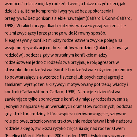
wzmocnić relacje między rodzeństwem, a także uczyć dzieci, jak
dzielić się, iść na kompromis i wygrywać bez upokorzenia i
przegrywać bez poniżania siebie nawzajem(Caffaro & Conn-Caffaro,
1998). W takich przypadkach rodzeństwo zazwyczaj zamienia się
rolami zwycięzcy i przegranego w dość równy sposób.
Nieagresywny konflikt między rodzeństwem zwykle polega na
wzajemnej rywalizacji co do zasobów w rodzinie (takich jak uwaga
rodziców), podczas gdy w brutalnym konflikcie między
rodzeństwem jedno z rodzeństwa przyjmuje rolę agresora w
stosunku do rodzeństwa. Konflikt rodzeństwa z użyciem przemocy
to powtarzający się wzorzec fizycznej lub psychicznej agresji z
zamiarem wyrządzenia krzywdy i motywowany potrzebą władzy i
kontroli (Caffaro&Conn-Caffaro, 1998). Narracje z dzieciństwa
zawierające tylko sporadyczne konflikty między rodzeństwem są
jednymi z najbardziej uniwersalnych dramatów rodzinnych, podczas
gdy struktura rodziny, która wspiera nierównowagę sił, sztywne
role płciowe, zróżnicowane traktowanie rodzeństwa i brak nadzoru
rodzicielskiego, zwiększa ryzyko znęcania się nad rodzeństwem
(Kiselica i Morrill-Richards, 2007; Leder, 1993). Eskalujący wzorzec