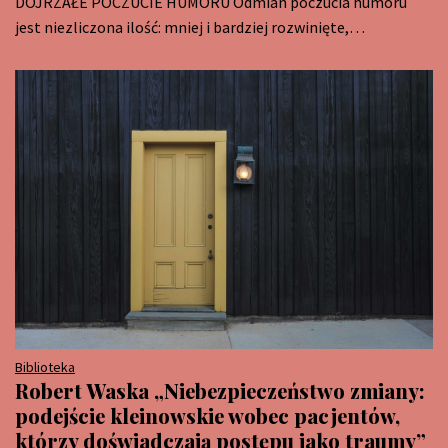
DOJRZAŁE POCZUCIE HUMORU Odmian poczucia humoru
jest niezliczona ilość: mniej i bardziej rozwinięte,…
Biblioteka
Robert Waska „Niebezpieczeństwo zmiany:
podejście kleinowskie wobec pacjentów,
którzy doświadczają postępu jako traumy”