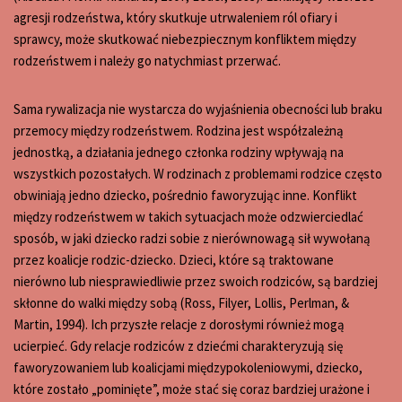
agresji rodzeństwa, który skutkuje utrwaleniem ról ofiary i
sprawcy, może skutkować niebezpiecznym konfliktem między
rodzeństwem i należy go natychmiast przerwać.
Sama rywalizacja nie wystarcza do wyjaśnienia obecności lub braku
przemocy między rodzeństwem. Rodzina jest współzależną
jednostką, a działania jednego członka rodziny wpływają na
wszystkich pozostałych. W rodzinach z problemami rodzice często
obwiniają jedno dziecko, pośrednio faworyzując inne. Konflikt
między rodzeństwem w takich sytuacjach może odzwierciedlać
sposób, w jaki dziecko radzi sobie z nierównowagą sił wywołaną
przez koalicje rodzic-dziecko. Dzieci, które są traktowane
nierówno lub niesprawiedliwie przez swoich rodziców, są bardziej
skłonne do walki między sobą (Ross, Filyer, Lollis, Perlman, &
Martin, 1994). Ich przyszłe relacje z dorosłymi również mogą
ucierpieć. Gdy relacje rodziców z dziećmi charakteryzują się
faworyzowaniem lub koalicjami międzypokoleniowymi, dziecko,
które zostało „pominięte”, może stać się coraz bardziej urażone i