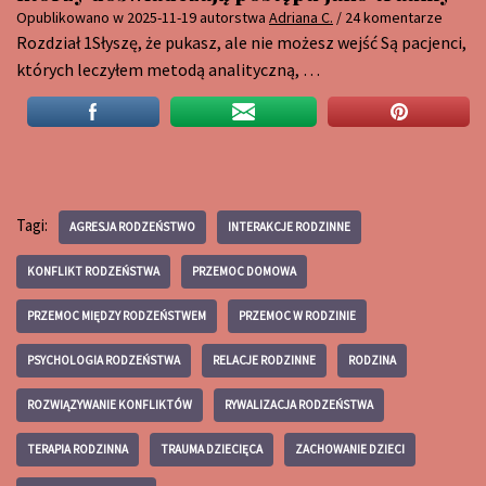
Opublikowano w
2025-11-19
autorstwa
Adriana C.
/ 24 komentarze
Rozdział 1Słyszę, że pukasz, ale nie możesz wejść Są pacjenci,
których leczyłem metodą analityczną, …
Tagi:
AGRESJA RODZEŃSTWO
INTERAKCJE RODZINNE
KONFLIKT RODZEŃSTWA
PRZEMOC DOMOWA
PRZEMOC MIĘDZY RODZEŃSTWEM
PRZEMOC W RODZINIE
PSYCHOLOGIA RODZEŃSTWA
RELACJE RODZINNE
RODZINA
ROZWIĄZYWANIE KONFLIKTÓW
RYWALIZACJA RODZEŃSTWA
TERAPIA RODZINNA
TRAUMA DZIECIĘCA
ZACHOWANIE DZIECI