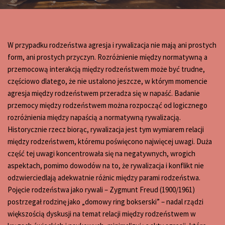
W przypadku rodzeństwa agresja i rywalizacja nie mają ani prostych
form, ani prostych przyczyn. Rozróżnienie między normatywną a
przemocową interakcją między rodzeństwem może być trudne,
częściowo dlatego, że nie ustalono jeszcze, w którym momencie
agresja między rodzeństwem przeradza się w napaść. Badanie
przemocy między rodzeństwem można rozpocząć od logicznego
rozróżnienia między napaścią a normatywną rywalizacją.
Historycznie rzecz biorąc, rywalizacja jest tym wymiarem relacji
między rodzeństwem, któremu poświęcono najwięcej uwagi. Duża
część tej uwagi koncentrowała się na negatywnych, wrogich
aspektach, pomimo dowodów na to, że rywalizacja i konflikt nie
odzwierciedlają adekwatnie różnic między parami rodzeństwa.
Pojęcie rodzeństwa jako rywali – Zygmunt Freud (1900/1961)
postrzegał rodzinę jako „domowy ring bokserski” – nadal rządzi
większością dyskusji na temat relacji między rodzeństwem w