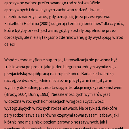
agresywne wobec preferowanego rodzeństwa. Wiele
agresywnych i dewiacyjnych zachowań rodzeństwa ma
niejednoznaczny status, gdy uznaje się je za przestępstwa.
Finkelhor i Hashima (2001) sugerują termin „noncrimes” dla czynów,
które byłyby przestępstwami, gdyby zostały popełnione przez
dorosłych, ale nie są tak jasno zdefiniowane, gdy występują wśród
dzieci.
Współczesne myślenie sugeruje, że rywalizacja nie powinna być
traktowana po prostu jako jeden biegun na jednym wymiarze, z
przyjacielską współpracą na drugim końcu. Badacze twierdzą
raczej, że dwa względnie niezależne pozytywne i negatywne
wymiary dokładniej przedstawiają interakcje między rodzeństwem
(Brody, 2004; Dunn, 1993). Niezależność tych wymiarów jest
widoczna w różnych kombinacjach wrogości i życzliwości
występujących w różnych rodzeństwach. Na przykład, niektóre
pary rodzeństwa są zarówno częstymi towarzyszami zabaw, jak i
kłótni; inne mają niski poziom zarówno negatywnych, jak i
przyjaznych wymiarów. Jeszcze inne pary rodzeństwa mają wysoki