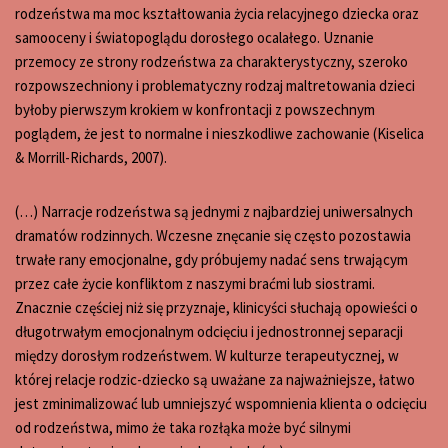
rodzeństwa ma moc kształtowania życia relacyjnego dziecka oraz
samooceny i światopoglądu dorosłego ocalałego. Uznanie
przemocy ze strony rodzeństwa za charakterystyczny, szeroko
rozpowszechniony i problematyczny rodzaj maltretowania dzieci
byłoby pierwszym krokiem w konfrontacji z powszechnym
poglądem, że jest to normalne i nieszkodliwe zachowanie (Kiselica
& Morrill-Richards, 2007).
(…) Narracje rodzeństwa są jednymi z najbardziej uniwersalnych
dramatów rodzinnych. Wczesne znęcanie się często pozostawia
trwałe rany emocjonalne, gdy próbujemy nadać sens trwającym
przez całe życie konfliktom z naszymi braćmi lub siostrami.
Znacznie częściej niż się przyznaje, klinicyści słuchają opowieści o
długotrwałym emocjonalnym odcięciu i jednostronnej separacji
między dorosłym rodzeństwem. W kulturze terapeutycznej, w
której relacje rodzic-dziecko są uważane za najważniejsze, łatwo
jest zminimalizować lub umniejszyć wspomnienia klienta o odcięciu
od rodzeństwa, mimo że taka rozłąka może być silnymi