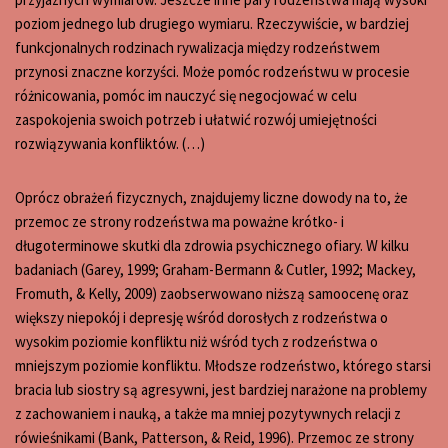
poziom jednego lub drugiego wymiaru. Rzeczywiście, w bardziej
funkcjonalnych rodzinach rywalizacja między rodzeństwem
przynosi znaczne korzyści. Może pomóc rodzeństwu w procesie
różnicowania, pomóc im nauczyć się negocjować w celu
zaspokojenia swoich potrzeb i ułatwić rozwój umiejętności
rozwiązywania konfliktów. (…)
Oprócz obrażeń fizycznych, znajdujemy liczne dowody na to, że
przemoc ze strony rodzeństwa ma poważne krótko- i
długoterminowe skutki dla zdrowia psychicznego ofiary. W kilku
badaniach (Garey, 1999; Graham-Bermann & Cutler, 1992; Mackey,
Fromuth, & Kelly, 2009) zaobserwowano niższą samoocenę oraz
większy niepokój i depresję wśród dorosłych z rodzeństwa o
wysokim poziomie konfliktu niż wśród tych z rodzeństwa o
mniejszym poziomie konfliktu. Młodsze rodzeństwo, którego starsi
bracia lub siostry są agresywni, jest bardziej narażone na problemy
z zachowaniem i nauką, a także ma mniej pozytywnych relacji z
rówieśnikami (Bank, Patterson, & Reid, 1996). Przemoc ze strony