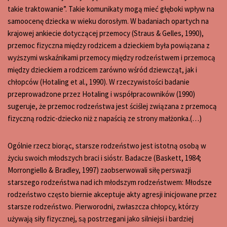
takie traktowanie”. Takie komunikaty mogą mieć głęboki wpływ na
samoocenę dziecka w wieku dorosłym. W badaniach opartych na
krajowej ankiecie dotyczącej przemocy (Straus & Gelles, 1990),
przemoc fizyczna między rodzicem a dzieckiem była powiązana z
wyższymi wskaźnikami przemocy między rodzeństwem i przemocą
między dzieckiem a rodzicem zarówno wśród dziewcząt, jak i
chłopców (Hotaling et al., 1990). W rzeczywistości badanie
przeprowadzone przez Hotaling i współpracowników (1990)
sugeruje, że przemoc rodzeństwa jest ściślej związana z przemocą
fizyczną rodzic-dziecko niż z napaścią ze strony małżonka.(…)
Ogólnie rzecz biorąc, starsze rodzeństwo jest istotną osobą w
życiu swoich młodszych braci i sióstr. Badacze (Baskett, 1984;
Morrongiello & Bradley, 1997) zaobserwowali siłę perswazji
starszego rodzeństwa nad ich młodszym rodzeństwem: Młodsze
rodzeństwo często biernie akceptuje akty agresji inicjowane przez
starsze rodzeństwo. Pierworodni, zwłaszcza chłopcy, którzy
używają siły fizycznej, są postrzegani jako silniejsi i bardziej