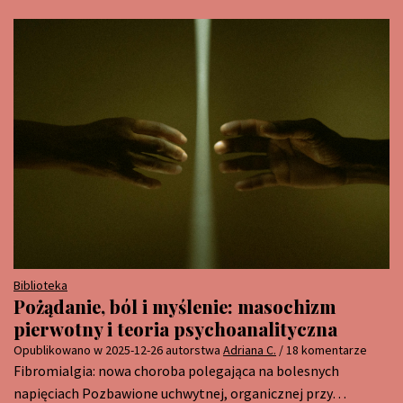
Biblioteka
Pożądanie, ból i myślenie: masochizm
pierwotny i teoria psychoanalityczna
Opublikowano w
2025-12-26
autorstwa
Adriana C.
/ 18 komentarze
Fibromialgia: nowa choroba polegająca na bolesnych
napięciach Pozbawione uchwytnej, organicznej przy…