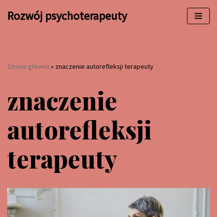
Rozwój psychoterapeuty
Przejdź
do
treści
Strona główna
»
znaczenie autorefleksji terapeuty
znaczenie
autorefleksji
terapeuty