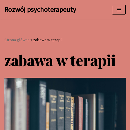
Rozwój psychoterapeuty
Przejdź
do
treści
Strona główna
»
zabawa w terapii
zabawa w terapii