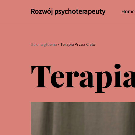
Rozwój psychoterapeuty
Home
Przejdź
do
treści
Strona główna
»
Terapia Przez Ciało
Terapia