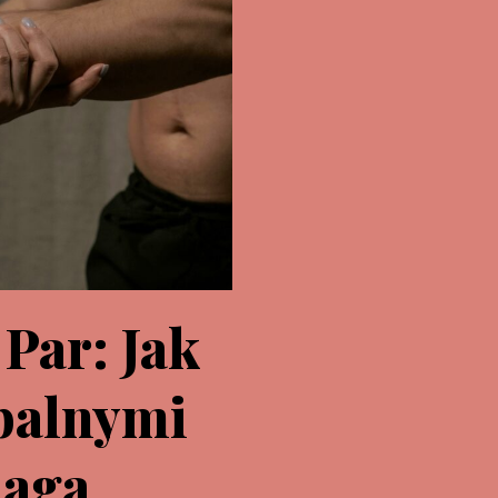
 Par: Jak
balnymi
maga