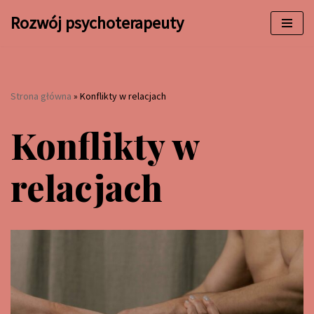
Rozwój psychoterapeuty
Przejdź
do
treści
Strona główna
»
Konflikty w relacjach
Konflikty w
relacjach