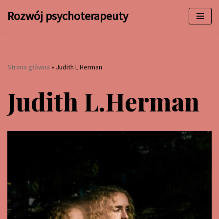
Rozwój psychoterapeuty
Przejdź
do
treści
Strona główna
»
Judith L.Herman
Judith L.Herman