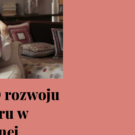
O rozwoju
ru w
nej