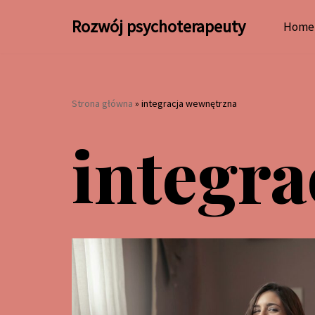
Rozwój psychoterapeuty
Home
Przejdź
do
treści
Strona główna
»
integracja wewnętrzna
integr