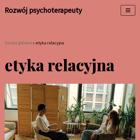
Rozwój psychoterapeuty
Przejdź
do
treści
Strona główna
»
etyka relacyjna
etyka relacyjna