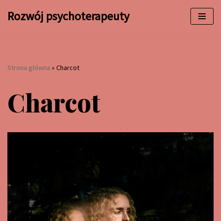
Rozwój psychoterapeuty
Przejdź
do
treści
Strona główna
»
Charcot
Charcot