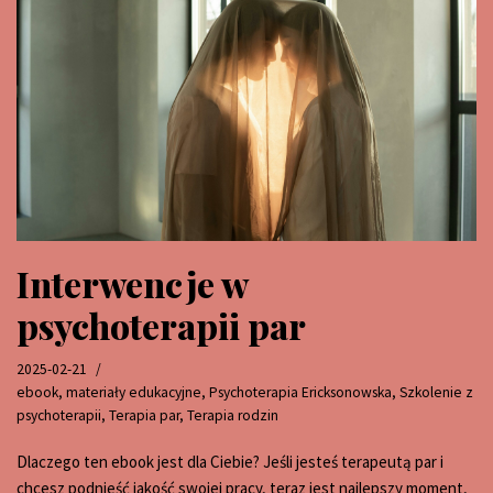
Interwencje w
psychoterapii par
2025-02-21
ebook
,
materiały edukacyjne
,
Psychoterapia Ericksonowska
,
Szkolenie z
psychoterapii
,
Terapia par
,
Terapia rodzin
Dlaczego ten ebook jest dla Ciebie? Jeśli jesteś terapeutą par i
chcesz podnieść jakość swojej pracy, teraz jest najlepszy moment,