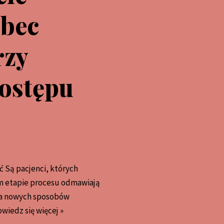
obec
rzy
ostępu
ć Są pacjenci, których
m etapie procesu odmawiają
nia nowych sposobów
wiedz się więcej »