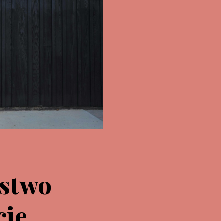
ństwo
cie