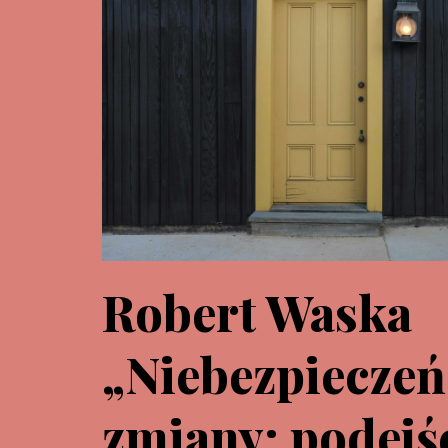
Robert Waska
„Niebezpiecze
zmiany: podejś