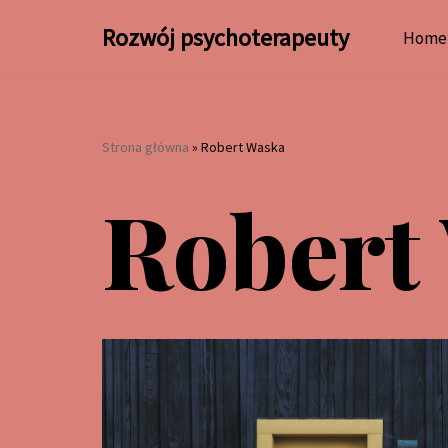
Rozwój psychoterapeuty
Home
Przejdź
do
treści
Strona główna
»
Robert Waska
Robert