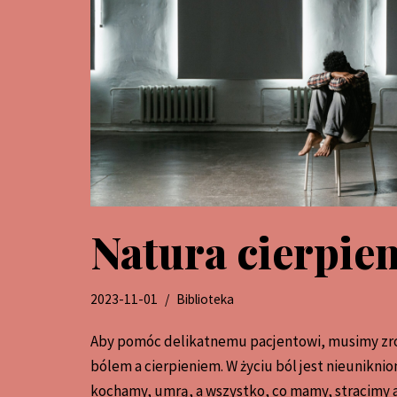
Natura cierpien
2023-11-01
Biblioteka
Aby pomóc delikatnemu pacjentowi, musimy zr
bólem a cierpieniem. W życiu ból jest nieuniknio
kochamy, umrą, a wszystko, co mamy, stracimy a