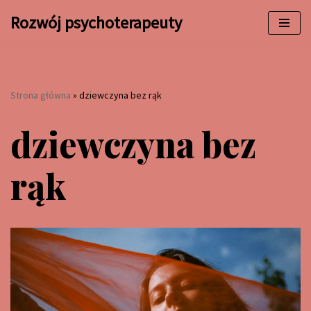
Rozwój psychoterapeuty
Przejdź
do
treści
Strona główna
»
dziewczyna bez rąk
dziewczyna bez
rąk