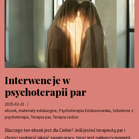
Interwencje w
psychoterapii par
2025-02-21
ebook
,
materiały edukacyjne
,
Psychoterapia Ericksonowska
,
Szkolenie z
psychoterapii
,
Terapia par
,
Terapia rodzin
Dlaczego ten ebook jest dla Ciebie? Jeśli jesteś terapeutą par i
chcesz podnieść jakość swojej pracy, teraz jest najlepszy moment,