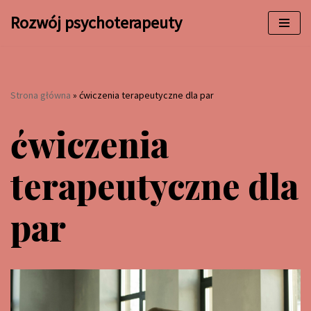
Rozwój psychoterapeuty
Przejdź
do
treści
Strona główna
»
ćwiczenia terapeutyczne dla par
ćwiczenia
terapeutyczne dla
par